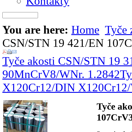
Kontakty
You are here:
Home
Tyče 
CSN/STN 19 421/EN 107C
Tyče akosti CSN/STN 19
90MnCrV8/WNr. 1.2842
Ty
X120Cr12/DIN X120Cr12/
Tyče ak
107CrV3