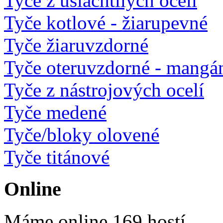
Tyče z ušlachtilých ocelí
Tyče kotlové - žiarupevné
Tyče žiaruvzdorné
Tyče oteruvzdorné - mangá
Tyče z nástrojových ocelí
Tyče medené
Tyče/bloky olovené
Tyče titánové
Online
Máme online 169 hostí