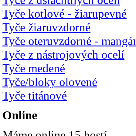
Tyče kotlové - žiarupevné
Tyče žiaruvzdorné
Tyče oteruvzdorné - mangá
Tyče z nástrojových ocelí
Tyče medené
Tyče/bloky olovené
Tyče titánové
Online
Máme online 15 hostí